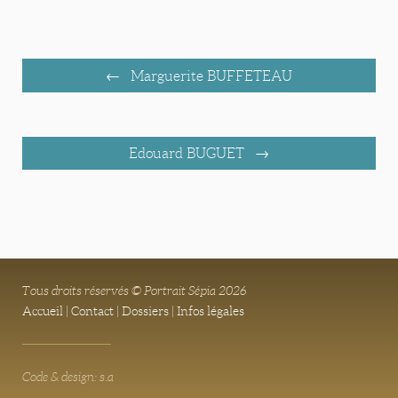
Marguerite BUFFETEAU
Edouard BUGUET
Tous droits réservés © Portrait Sépia 2026
Accueil
|
Contact
|
Dossiers
|
Infos légales
Code & design: s.a