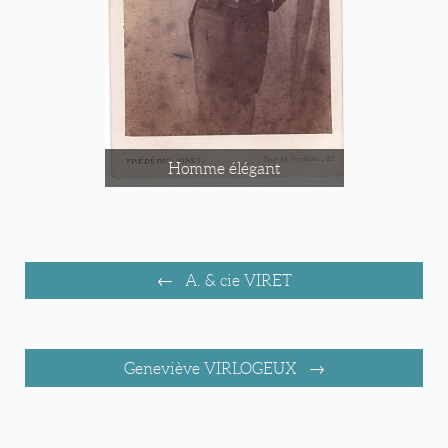
Homme élégant
A. & cie VIRET
Geneviève VIRLOGEUX