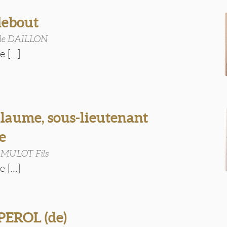
ebout
ude DAILLON
 [...]
laume, sous-lieutenant
ie
s MULOT Fils
 [...]
PEROL (de)