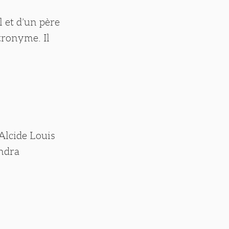
l et d’un père
tronyme. Il
 Alcide Louis
endra