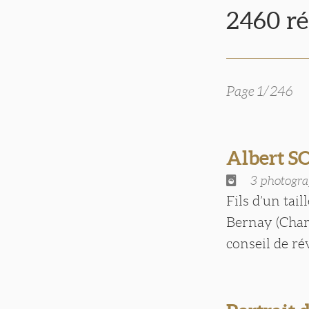
2460 ré
Page 1/246
Albert 
3 photogra
Fils d’un tail
Bernay (Chare
conseil de ré