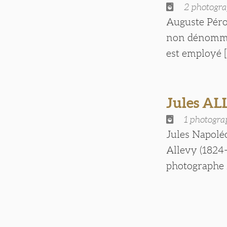
2 photogra
Auguste Pérol
non dénommé.
est employé [.
Jules A
1 photogra
Jules Napoléo
Allevy (1824-
photographe 2