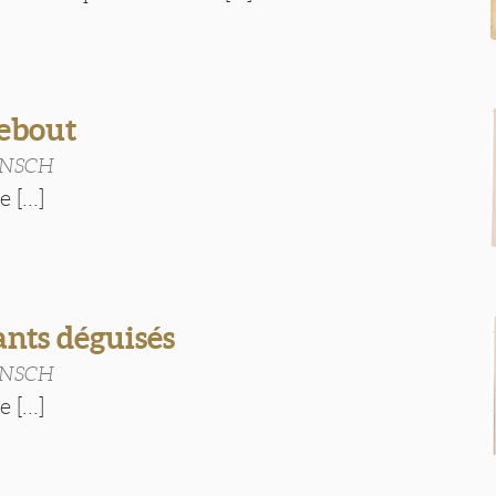
ebout
RENSCH
 [...]
ants déguisés
RENSCH
 [...]