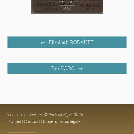
écossaise
1900
Elisabeth RODANET
Pau RODO
Tous droits réservés © Portrait Sépia 2026
Accueil
|
Contact
|
Dossiers
|
Infos légales