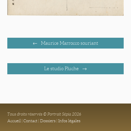
Maurice Marrocco souriant
Le studio Pluche
Tous droits réservés © Portrait Sépia 2026
Accueil
|
Contact
|
Dossiers
|
Infos légales