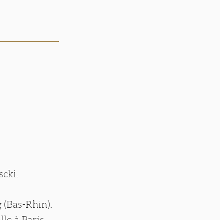
scki.
g (Bas-Rhin).
lle à Paris.