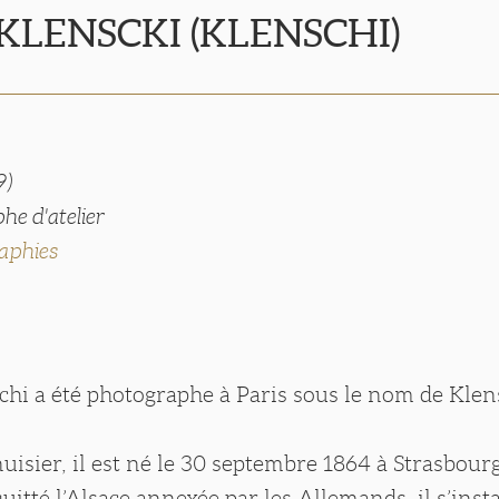
 KLENSCKI (KLENSCHI)
9)
he d'atelier
aphies
hi a été photographe à Paris sous le nom de Klen
uisier, il est né le 30 septembre 1864 à Strasbour
uitté l’Alsace annexée par les Allemands, il s’insta