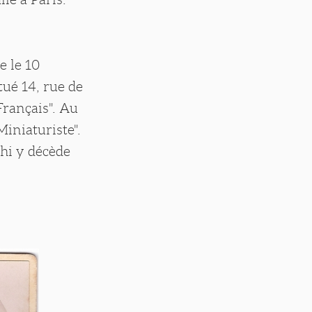
e le 10
tué 14, rue de
Français". Au
Miniaturiste".
chi y décède