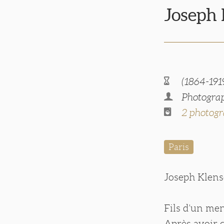
Joseph
(1864-191
Photograp
2 photogr
Paris
Joseph Klensc
Fils d’un men
Après avoir q