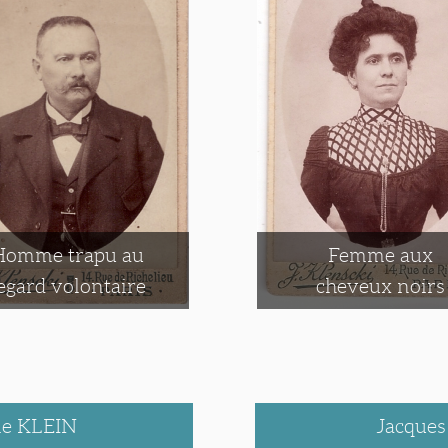
Homme trapu au
Femme aux
egard volontaire
cheveux noirs
lle KLEIN
Jacque