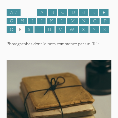
A-Z
A
B
C
D
d
E
F
G
H
I
J
K
L
M
N
O
P
Q
R
S
T
U
V
W
X
Y
Z
Photographes dont le nom commence par un "R" :