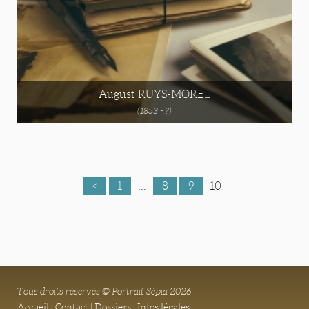
August RUYS-MOREL
(1853 - ?)
<
1
...
8
9
10
Tous droits réservés © Portrait Sépia 2026
Accueil
|
Contact
|
Dossiers
|
Infos légales