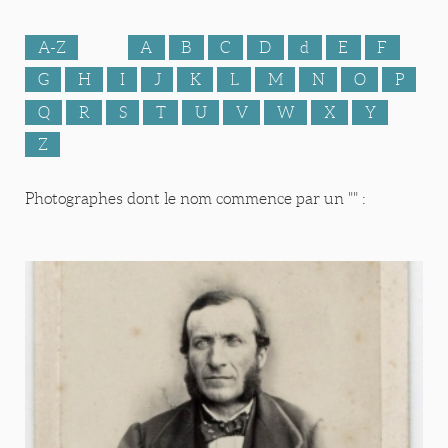
A-Z
A
B
C
D
d
E
F
G
H
I
J
K
L
M
N
O
P
Q
R
S
T
U
V
W
X
Y
Z
Photographes dont le nom commence par un "" :