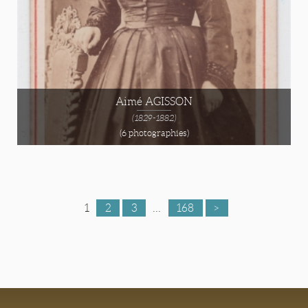
Aimé AGISSON
(1829-1882)
(6 photographies)
1
2
3
...
168
>