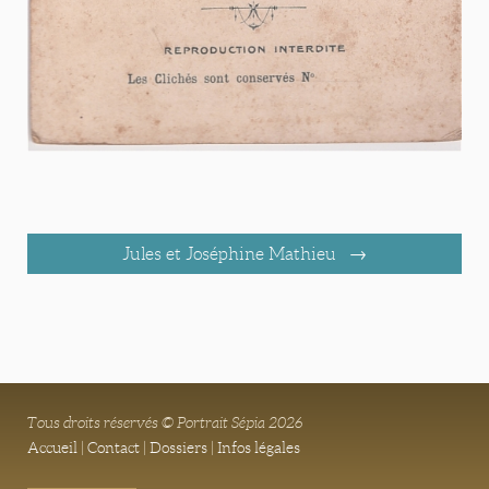
Jules et Joséphine Mathieu
Tous droits réservés © Portrait Sépia 2026
Accueil
|
Contact
|
Dossiers
|
Infos légales