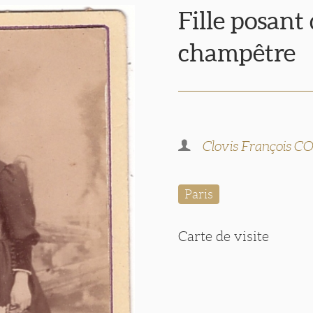
Fille posant
champêtre
Clovis François
Paris
Carte de visite