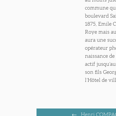
commune qui c
boulevard Sa
1875, Emile 
Roye mais aus
aura une succ
opérateur pho
naissance de
actif jusqu’a
son fils Geor
l’Hôtel de vi
Henri COMP