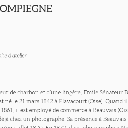
 COMPIEGNE
he d'atelier
seur de charbon et d’une lingère, Emile Sénateur 
 né le 21 mars 1842 à Flavacourt (Oise). Quand il 
861, il est employé de commerce à Beauvais (Oise
l déjà chez un photographe. Sa présence à Beauvais 
u’en juillet 1870. En 1872, il est photographe à N