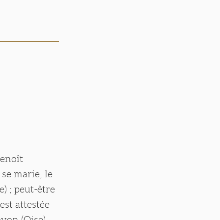
Benoît
se marie, le
) ; peut-être
est attestée
oyon (Oise)