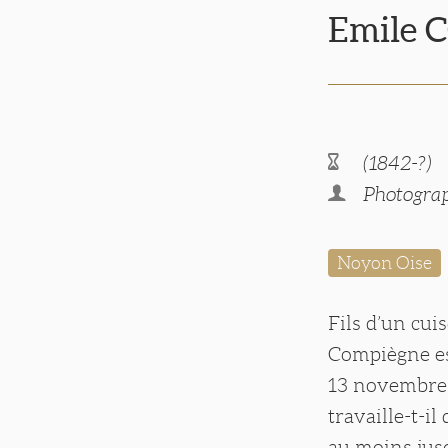
Emile
(1842-?)
Photograp
Noyon Oise
Fils d’un cui
Compiègne est
13 novembre 1
travaille-t-i
au moins jusq