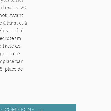
il exerce 20,
not. Avant
e à Ham et à
lus tard, il
recruté un
l’acte de
gne a été
emplacé par
8, place de
ges COMPIEGNE