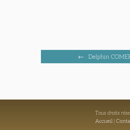
Delphin COM
Tous droits rés
Accueil
|
Conta