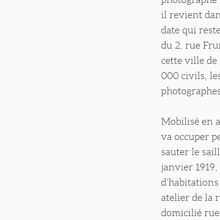
il revient da
date qui rest
du 2, rue Fru
cette ville d
000 civils, le
photographes
Mobilisé en 
va occuper pe
sauter le sai
janvier 1919
d’habitations
atelier de la
domicilié rue