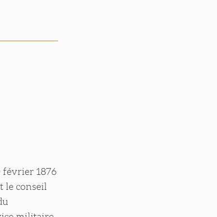
 février 1876
 le conseil
 du
ce militaire,