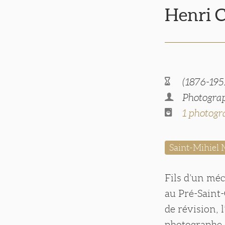
Henri
(1876-195
Photograp
1 photogr
Saint-Mihiel
Fils d’un mé
au Pré-Saint-
de révision, 
photographe E