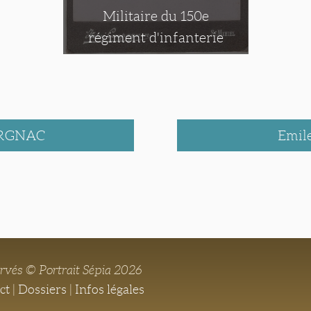
Militaire du 150e
régiment d'infanterie
ERGNAC
Emi
ervés © Portrait Sépia 2026
ct
|
Dossiers
|
Infos légales