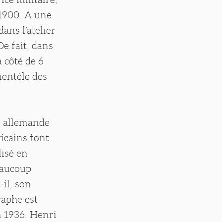
 1900. A une
ans l’atelier
De fait, dans
 côté de 6
lientèle des
e allemande
icains font
lisé en
eaucoup
il, son
raphe est
n 1936. Henri