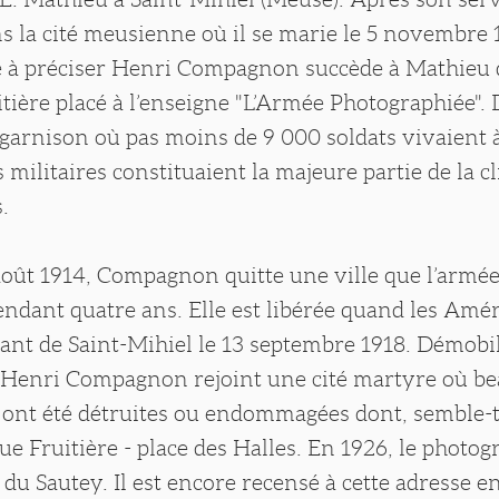
ns la cité meusienne où il se marie le 5 novembre
e à préciser Henri Compagnon succède à Mathieu d
itière placé à l’enseigne "L’Armée Photographiée". 
e garnison où pas moins de 9 000 soldats vivaient à
s militaires constituaient la majeure partie de la c
.
août 1914, Compagnon quitte une ville que l’armé
ndant quatre ans. Elle est libérée quand les Amér
llant de Saint-Mihiel le 13 septembre 1918. Démobi
, Henri Compagnon rejoint une cité martyre où b
 ont été détruites ou endommagées dont, semble-t-
 rue Fruitière - place des Halles. En 1926, le photog
 du Sautey. Il est encore recensé à cette adresse e