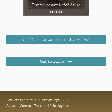
Femme posant à côté d'une
sellette
Marie-Antoinette BELIN (Veuve)
Gatien BELIN
Tous droits réservés © Portrait Sépia 2026
Accueil
|
Contact
|
Dossiers
|
Infos légales