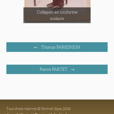
Collégien en uniforme
scolaire
Thomas PARKINSON
Pierre PARTET
Tous droits réservés © Portrait Sépia 2026