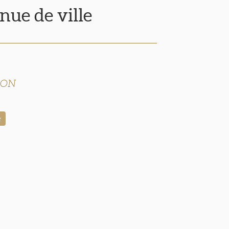
nue de ville
SON
e