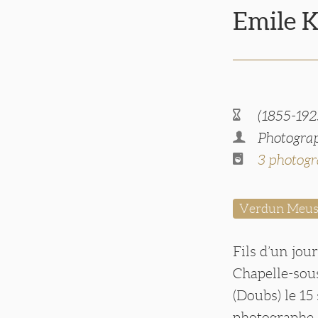
Emile 
(1855-192
Photograp
3 photogr
Verdun Meus
Fils d’un jou
Chapelle-sou
(Doubs) le 15
photographe,