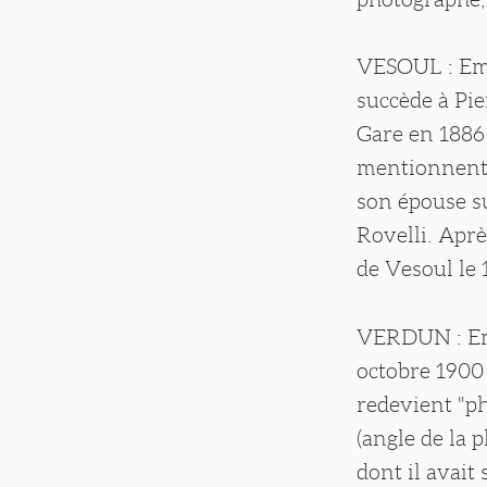
VESOUL : Emil
succède à Pie
Gare en 1886
mentionnent 
son épouse su
Rovelli. Aprè
de Vesoul le 
VERDUN : Emp
octobre 1900 
redevient "ph
(angle de la 
dont il avait