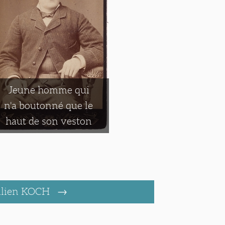
Jeune homme qui
n'a boutonné que le
haut de son veston
ulien KOCH