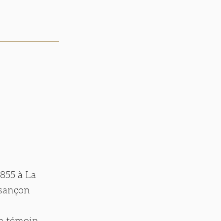
1855 à La
esançon
n témoin.