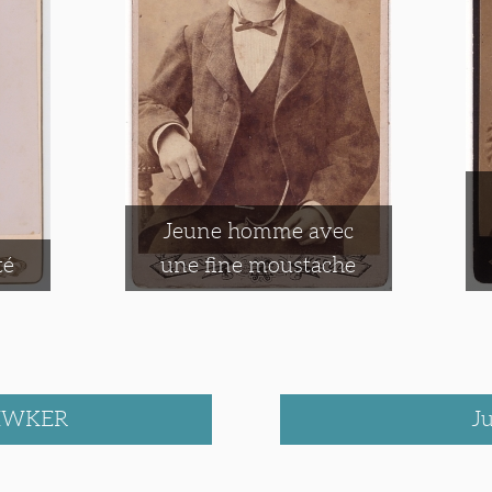
Jeune homme avec
té
une fine moustache
LIWKER
J