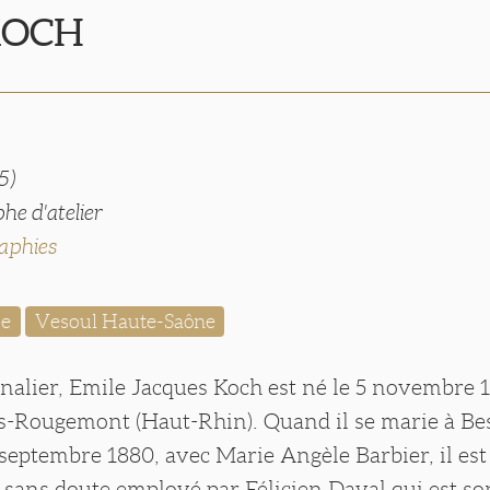
KOCH
5)
he d'atelier
aphies
e
Vesoul Haute-Saône
rnalier, Emile Jacques Koch est né le 5 novembre 
s-Rougemont (Haut-Rhin). Quand il se marie à B
 septembre 1880, avec Marie Angèle Barbier, il est
 sans doute employé par Félicien Daval qui est so