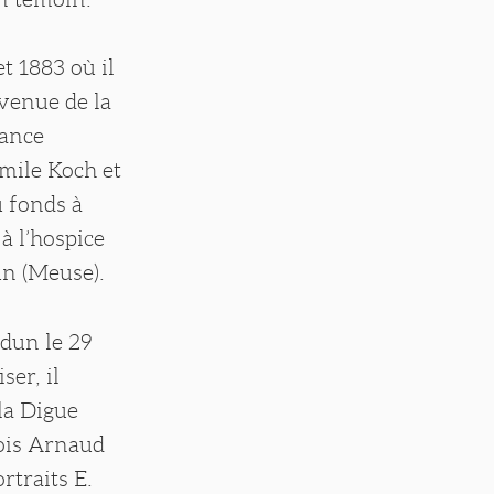
t 1883 où il
avenue de la
rance
mile Koch et
u fonds à
à l’hospice
un (Meuse).
dun le 29
ser, il
la Digue
nois Arnaud
rtraits E.