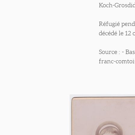
Koch-Grosdidi
Réfugié pend
décédé le 12 
Source : - B
franc-comtoi