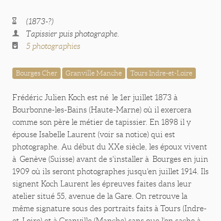
(1873-?)
Tapissier puis photographe.
5 photographies
Bourges Cher
Granville Manche
Tours Indre-et-Loire
Frédéric Julien Koch est né le 1er juillet 1873 à
Bourbonne-les-Bains (Haute-Marne) où il exercera
comme son père le métier de tapissier. En 1898 il y
épouse Isabelle Laurent (voir sa notice) qui est
photographe. Au début du XXe siècle, les époux vivent
à Genève (Suisse) avant de s'installer à Bourges en juin
1909 où ils seront photographes jusqu'en juillet 1914. Ils
signent Koch Laurent les épreuves faites dans leur
atelier situé 55, avenue de la Gare. On retrouve la
même signature sous des portraits faits à Tours (Indre-
et-Loire) et à Granville (Manche) sans que l'on sache à