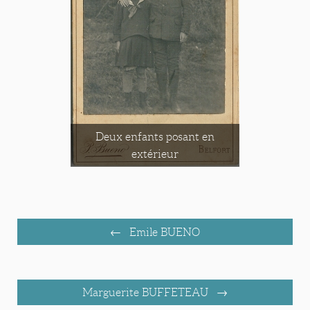
Deux enfants posant en
extérieur
Emile BUENO
Marguerite BUFFETEAU