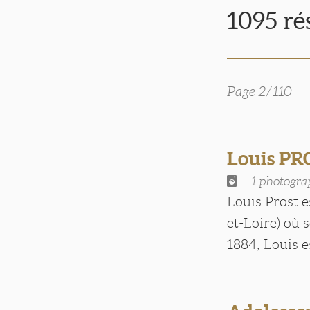
1095 ré
Page 2/110
Louis PR
1 photogra
Louis Prost e
et-Loire) où 
1884, Louis es