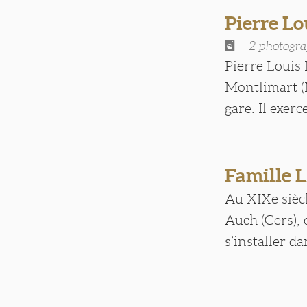
Pierre 
2 photogra
Pierre Louis
Montlimart (
gare. Il exerc
Famille 
Au XIXe siècl
Auch (Gers), 
s’installer dan