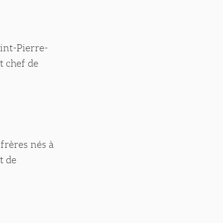
int-Pierre-
t chef de
 frères nés à
t de