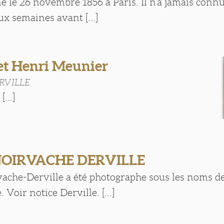
né le 26 novembre 1856 à Paris. Il n’a jamais conn
ux semaines avant [...]
t Henri Meunier
ERVILLE
...]
 NOIRVACHE DERVILLE
vache-Derville a été photographe sous les noms de
. Voir notice Derville. [...]