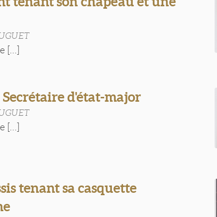
nt tenant son chapeau et une
BUGUET
 [...]
. Secrétaire d'état-major
BUGUET
 [...]
sis tenant sa casquette
me