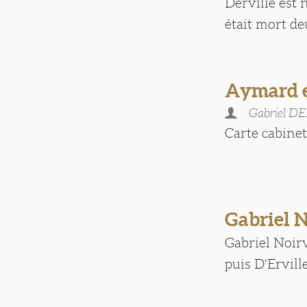
Derville est 
était mort de
Aymard e
Gabriel D
Carte cabinet [
Gabriel
Gabriel Noir
puis D'Erville