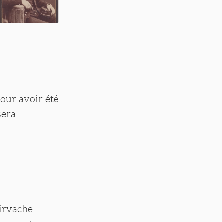
our avoir été
sera
oirvache