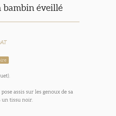
n bambin éveillé
DAT
ire
uet).
t pose assis sur les genoux de sa
un tissu noir.