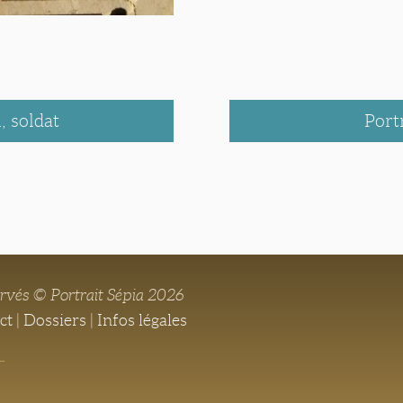
 soldat
Port
ervés © Portrait Sépia 2026
ct
|
Dossiers
|
Infos légales