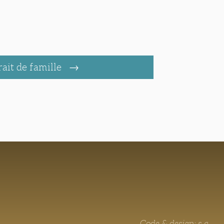
rait de famille
Code & design: s.a