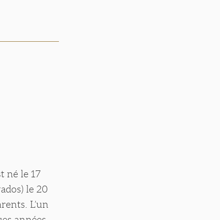
t né le 17
ados) le 20
rents. L’un
ques années