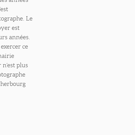
est
otographe. Le
oyer est
urs années.
 exercer ce
mairie
 n’est plus
hotographe
 Cherbourg