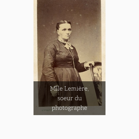
Mlle Lemière,
soeur du
photographe