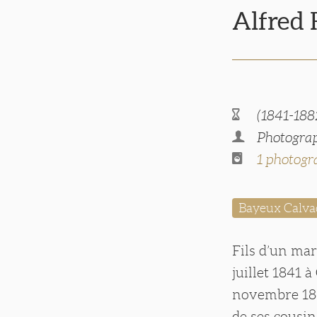
Alfred
(1841-188
Photograp
1 photogr
Bayeux Calva
Fils d’un mar
juillet 1841 
novembre 186
de ses cousin