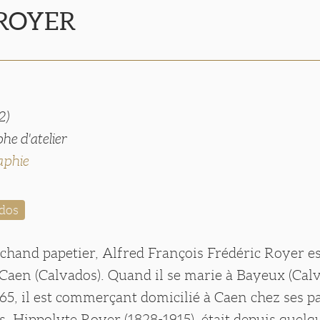
 ROYER
2)
he d'atelier
aphie
dos
chand papetier, Alfred François Frédéric Royer es
à Caen (Calvados). Quand il se marie à Bayeux (Calv
5, il est commerçant domicilié à Caen chez ses pa
s, Hippolyte Royer (1828-1915), était depuis quel