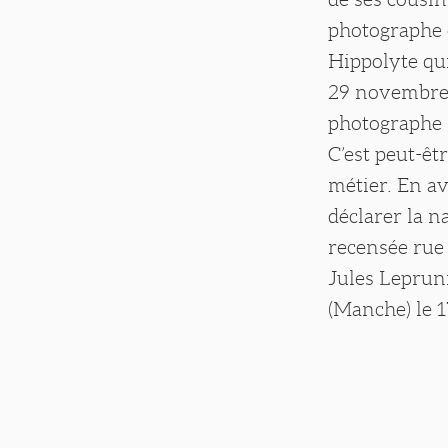
photographe 
Hippolyte qui
29 novembre 1
photographe r
C’est peut-êt
métier. En av
déclarer la n
recensée rue 
Jules Lepruni
(Manche) le 1