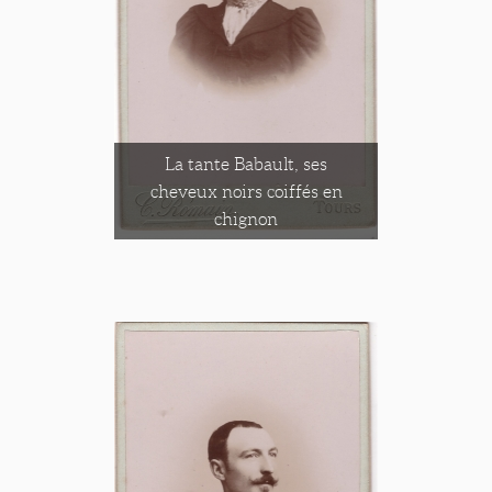
La tante Babault, ses
cheveux noirs coiffés en
chignon