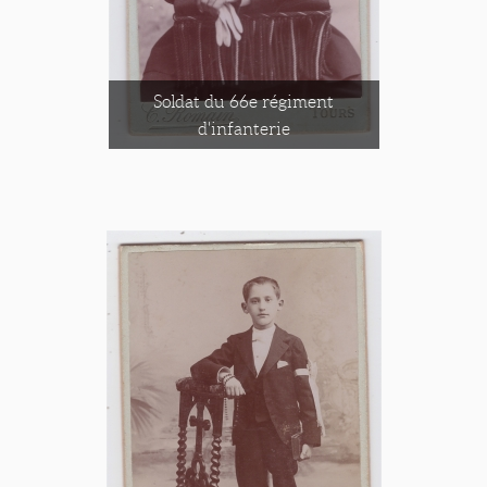
Soldat du 66e régiment
d'infanterie