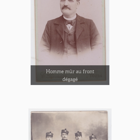
Homme mûr au front
dégagé