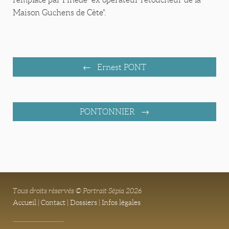
Maison Guchens de Cète".
Ernest PONT
PONTONNIER
Tous droits réservés © Portrait Sépia 2026
Accueil
|
Contact
|
Dossiers
|
Infos légales