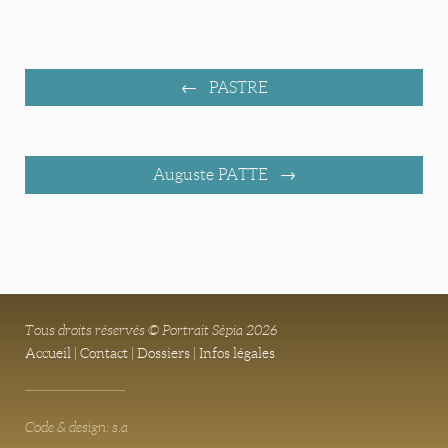
PASTRE
Auguste PATTE
Tous droits réservés © Portrait Sépia 2026
Accueil
|
Contact
|
Dossiers
|
Infos légales
Code & design: s.a