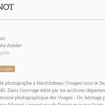
NOT
xx)
he d'atelier
aphie
Vosges
été photographe à Neufchâteau (Vosges) sous le S
881. Dans l’ouvrage édité par les archives départe
imoine photographique des Vosges - Un héritage 
é que Moinot a exercé rue de France puis rue Saint