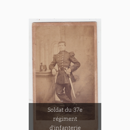
Soldat du 37e
régiment
d'infanterie