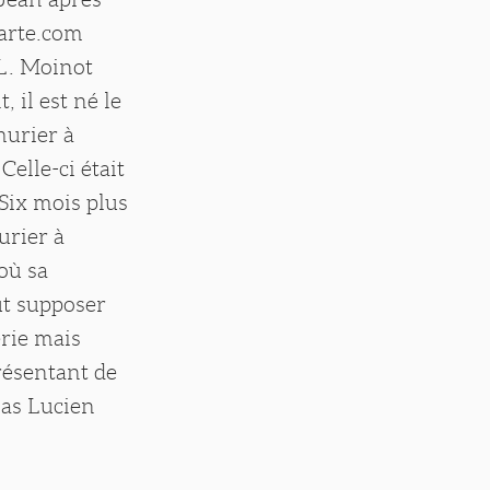
carte.com
 L. Moinot
 il est né le
murier à
elle-ci était
 Six mois plus
urier à
où sa
ut supposer
rie mais
résentant de
las Lucien