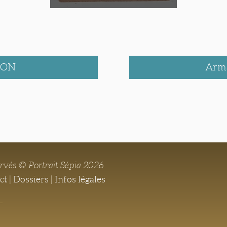
LON
Arm
ervés © Portrait Sépia 2026
ct
|
Dossiers
|
Infos légales