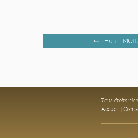
Henri MOI
Tous droits rés
Accueil
|
Conta