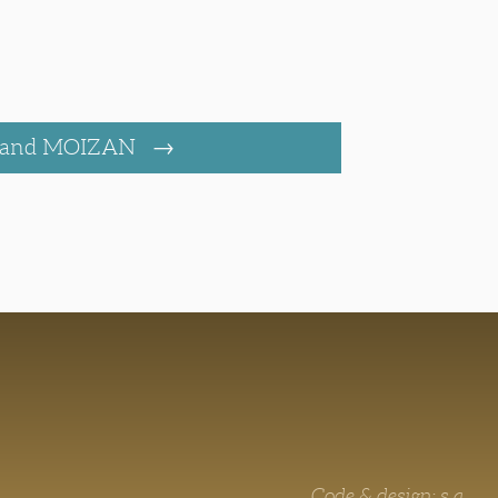
and MOIZAN
Code & design: s.a