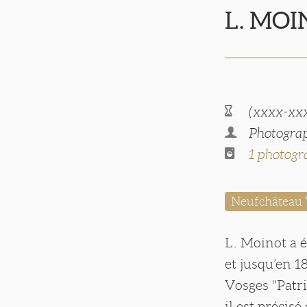
L. MOI
(xxxx-xx
Photograp
1 photogr
Neufchâteau 
L. Moinot a 
et jusqu’en 1
Vosges "Patr
il est précis