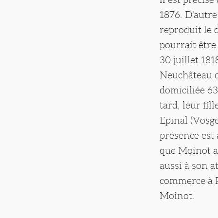
1876. D’autre
reproduit le 
pourrait être
30 juillet 18
Neuchâteau q
domiciliée 63
tard, leur fi
Epinal (Vosge
présence est
que Moinot a
aussi à son a
commerce à Pa
Moinot.