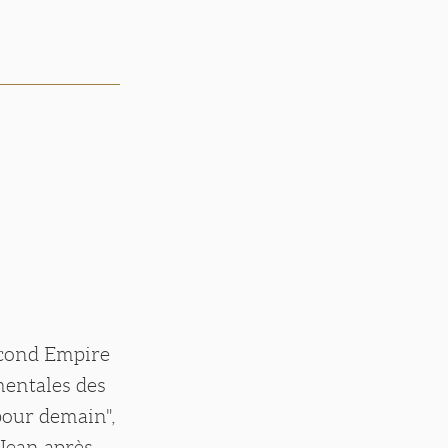
econd Empire
mentales des
pour demain",
-Jean après