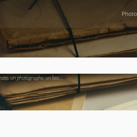
Photo
oto, un photographe, un lieu...