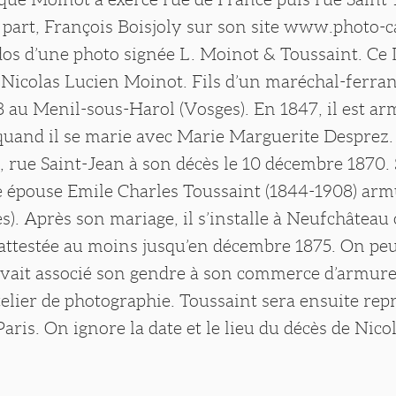
 part, François Boisjoly sur son site www.photo-
dos d’une photo signée L. Moinot & Toussaint. Ce
 Nicolas Lucien Moinot. Fils d’un maréchal-ferrant,
18 au Menil-sous-Harol (Vosges). En 1847, il est ar
uand il se marie avec Marie Marguerite Desprez. C
, rue Saint-Jean à son décès le 10 décembre 1870.
lle épouse Emile Charles Toussaint (1844-1908) arm
s). Après son mariage, il s’installe à Neufchâteau 
 attestée au moins jusqu’en décembre 1875. On pe
vait associé son gendre à son commerce d’armure
telier de photographie. Toussaint sera ensuite rep
ris. On ignore la date et le lieu du décès de Nico