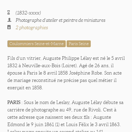
(1832-xxxx)
Photographe d'ateiler et peintre de miniatures
2 photographies
Coulommiers Seine-et-Marne
Paris Seine
Fils d’un vitrier, Auguste Philippe Lélay est né le 5 avril
1832 à Neuville-aux-Bois (Loiret). Agé de 26 ans, il
épouse à Paris le 8 avril 1858 Joséphine Robe. Son acte
de mariage reconstitué ne précise pas quel métier il
exerçait en 1858.
PARIS
: Sous le nom de Leslay, Auguste Lélay débute sa
carrière de photographe au 49, rue de Rivoli. C’est à
cette adresse que naissent ses deux fils : Auguste
Edmond le 9 juin 1861 (1) et Louis Félix le 3 avril 1863.
Leslay ouvre ensuite un second atelier au 141,