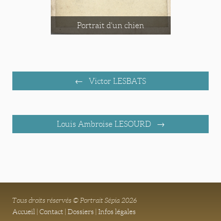
Portrait d'un chien
Victor LESBATS
Louis Ambroise LESOURD
Tous droits réservés © Portrait Sépia 2026
Accueil
|
Contact
|
Dossiers
|
Infos légales