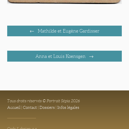
Mathilde et Eugène Gardisser
Anna et Louis Koensgen
Tous droits réservés © Portrait Sépia 2026
Accueil
|
Contact
|
Dossiers
|
Infos légales
Code & design: s.a