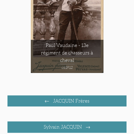
Paul Vaudaine - 13e
régiment de chasseurs à
cheval
ca1912
JACQUIN Frères
Sylvain JACQUIN