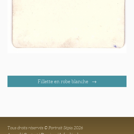
Fillette en robe blanche
Tous droits réservés © Portrait Sépia 2026