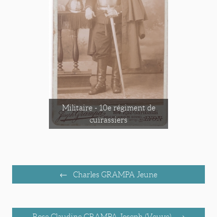
Militaire - 10e régiment de
cuirassiers
Charles GRAMPA Jeune
Rose Claudine GRAMPA Joseph (Veuve)