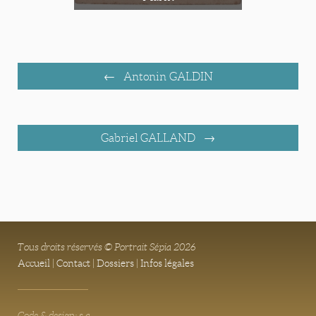
Antonin GALDIN
Gabriel GALLAND
Tous droits réservés © Portrait Sépia 2026
Accueil
|
Contact
|
Dossiers
|
Infos légales
Code & design: s.a