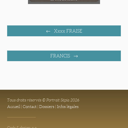
Xxxx FRAISE
FRANCIS
Tous droits réservés © Portrait Sépia 2026
Accueil
|
Contact
|
Dossiers
|
Infos légales
Code & design: s.a