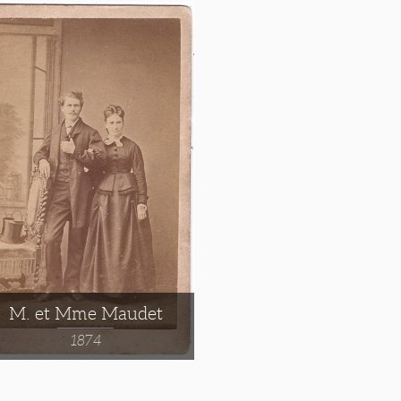
M. et Mme Maudet
1874