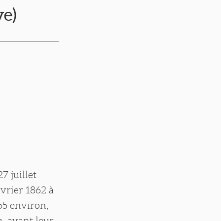
e)
7 juillet
évrier 1862 à
55 environ,
u, avant leur