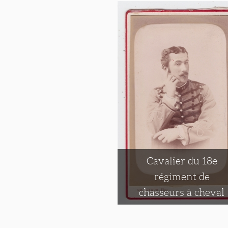
Cavalier du 18e
régiment de
chasseurs à cheval