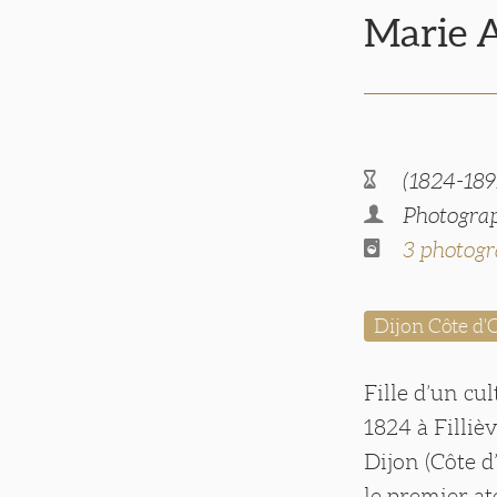
Marie 
(1824-189
Photograp
3 photogr
Dijon Côte d'
Fille d’un cu
1824 à Filliè
Dijon (Côte 
le premier at