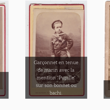
Garçonnet en tenue
de marin avec la
mention "Pupille"
sur son bonnet ou
bachi.