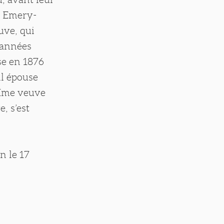
h Emery-
uve, qui
’années
sse en 1876
il épouse
 Mme veuve
, s’est
n le 17