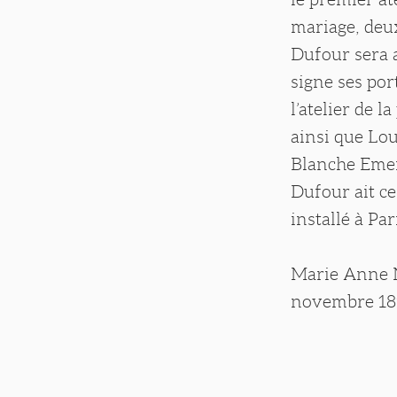
mariage, deu
Dufour sera a
signe ses po
l’atelier de l
ainsi que Lou
Blanche Emer
Dufour ait ce
installé à Pa
Marie Anne N
novembre 189