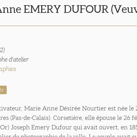
Anne EMERY DUFOUR (Veuv
2)
he d'atelier
aphies
Or
ltivateur, Marie Anne Désirée Nourtier est née le 2
vres (Pas-de-Calais). Corsetière, elle épouse le 26 f
d’Or) Joseph Emery Dufour qui avait ouvert, en 18
elier de photographie de la ville. Le couple avait e