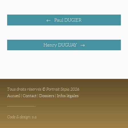
Paul DUGIER
Henry DUGUAY
Tous droits réservés © Portrait Sépia 2026
Accueil
|
Contact
|
Dossiers
|
Infos légales
Code & design: s.a