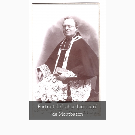
Portrait de l 'abbé Liot, curé
de Montbazon