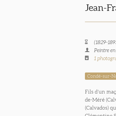
Jean-F
(1829-189
Peintre e
1 photogr
Condé-sur-No
Fils d’un maç
de-Méré (Calv
(Calvados) qu
Clémentine So