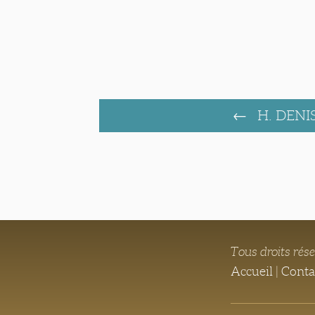
H. DENI
Tous droits rés
Accueil
|
Conta