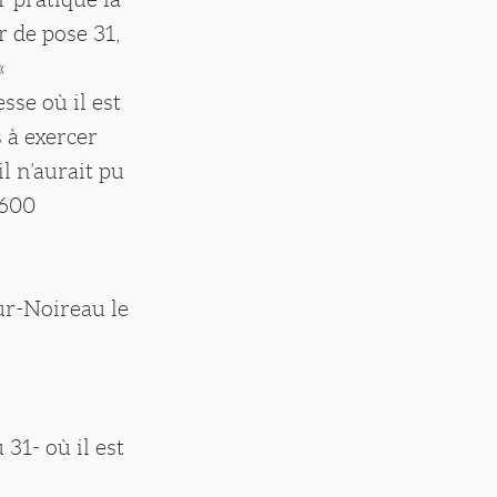
 de pose 31,
«
sse où il est
 à exercer
l n’aurait pu
 600
ur-Noireau le
 31- où il est