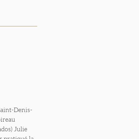
Saint-Denis-
oireau
dos) Julie
r pratiqué la