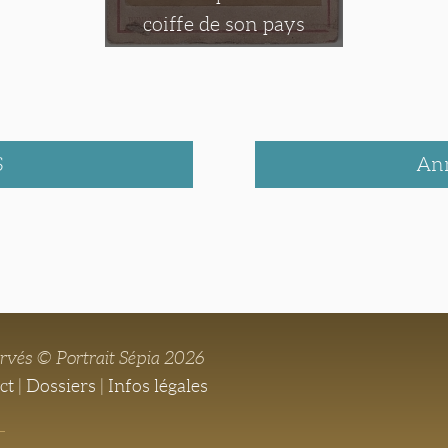
coiffe de son pays
S
An
ervés © Portrait Sépia 2026
ct
|
Dossiers
|
Infos légales