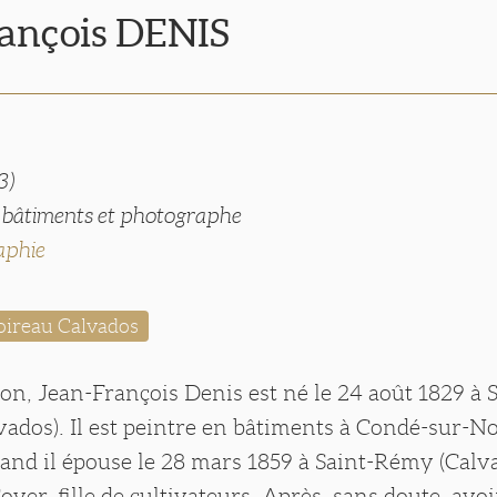
rançois DENIS
3)
n bâtiments et photographe
aphie
ireau Calvados
on, Jean-François Denis est né le 24 août 1829 à 
ados). Il est peintre en bâtiments à Condé-sur-N
and il épouse le 28 mars 1859 à Saint-Rémy (Calva
yer, fille de cultivateurs. Après, sans doute, avoi