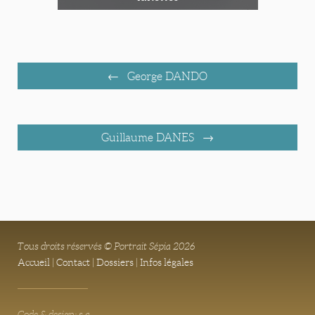
George DANDO
Guillaume DANES
Tous droits réservés © Portrait Sépia 2026
Accueil
|
Contact
|
Dossiers
|
Infos légales
Code & design: s.a