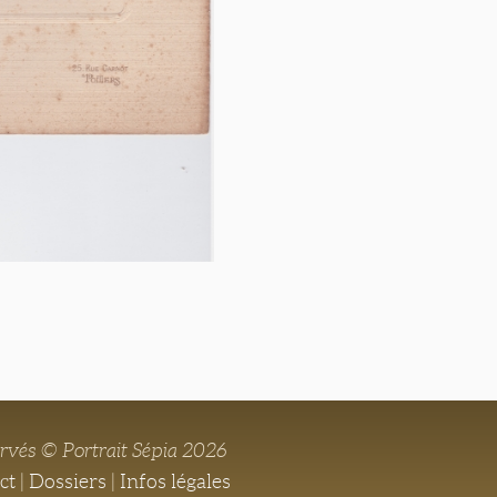
ervés © Portrait Sépia 2026
ct
|
Dossiers
|
Infos légales