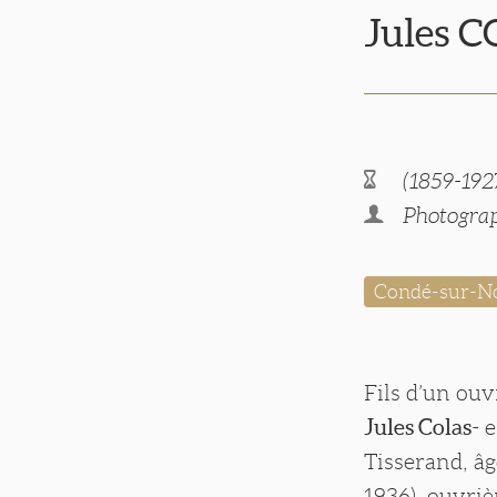
Jules 
(1859-192
Photograp
Condé-sur-No
Fils d’un ouv
Jules Colas
- 
Tisserand, âg
1936), ouvriè