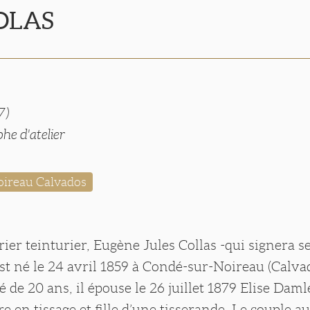
COLAS
7)
he d'atelier
ireau Calvados
rier teinturier, Eugène Jules Collas -qui signera se
est né le 24 avril 1859 à Condé-sur-Noireau (Calva
é de 20 ans, il épouse le 26 juillet 1879 Elise Daml
re en tissage et fille d’une tisserande. Le couple a