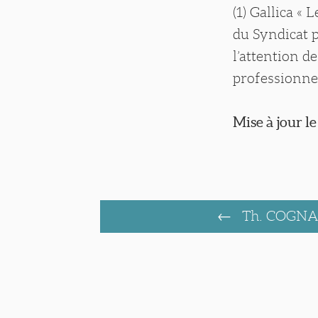
(1) Gallica «
du Syndicat 
l’attention d
professionnel
Mise à jour le
Th. COGN