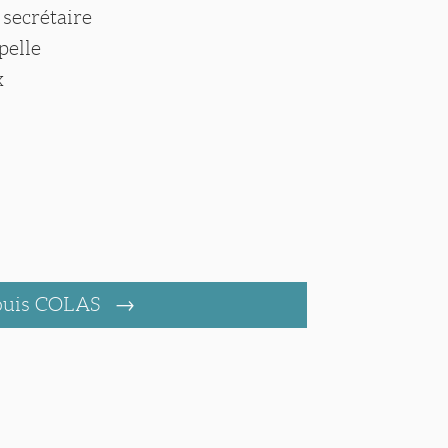
 secrétaire
pelle
x
ouis COLAS