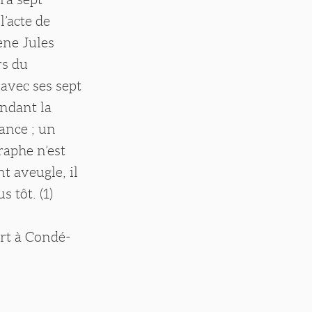
l’acte de
ène Jules
rs du
 avec ses sept
endant la
ance ; un
raphe n’est
t aveugle, il
 tôt. (1)
rt à Condé-