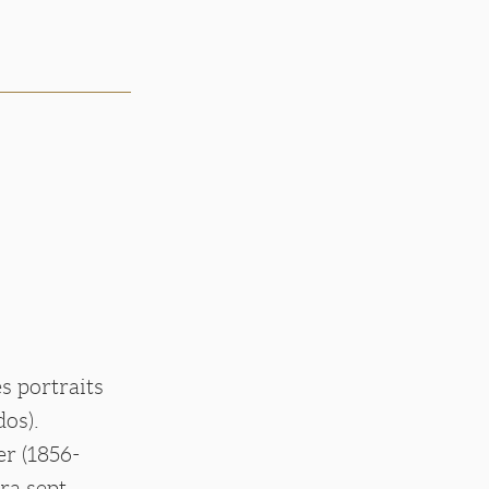
s portraits
dos).
er (1856-
ura sept