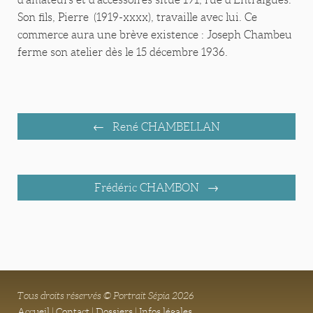
Son fils, Pierre (1919-xxxx), travaille avec lui. Ce
commerce aura une brève existence : Joseph Chambeu
ferme son atelier dès le 15 décembre 1936.
René CHAMBELLAN
Frédéric CHAMBON
Tous droits réservés © Portrait Sépia 2026
Accueil
|
Contact
|
Dossiers
|
Infos légales