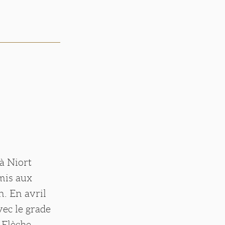
à Niort
mmis aux
n. En avril
vec le grade
 Flèche