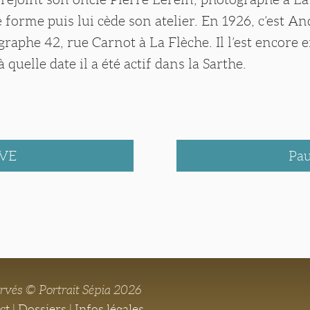
le forme puis lui cède son atelier. En 1926, c’est 
graphe 42, rue Carnot à La Flèche. Il l’est encore 
à quelle date il a été actif dans la Sarthe.
VE
Pa
ervés © Portrait Sépia 2026
ct
|
Dossiers
|
Infos légales