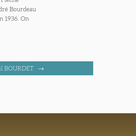
André Bourdeau
en 1936. On
ul BOURDET