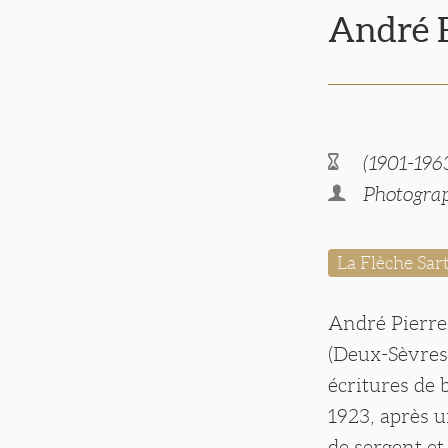
André
(1901-196
Photograp
La Flèche Sar
André Pierre
(Deux-Sèvres)
écritures de 
1923, après u
de sergent et