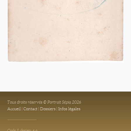
Tous droits réservés © Portrait Sépia 2026
Accueil
|
Contact
|
Dossiers
|
Infos légales
Code & design: s.a