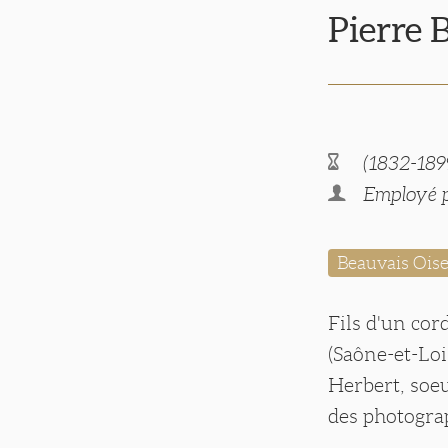
Pierre
(1832-189
Employé p
Beauvais Ois
Fils d'un cor
(Saône-et-Loi
Herbert, soeu
des photograp