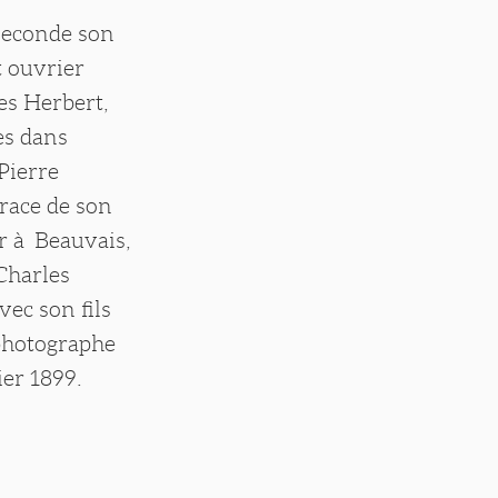
 seconde son
t ouvrier
es Herbert,
es dans
 Pierre
trace de son
ur à Beauvais,
Charles
vec son fils
 photographe
ier 1899.