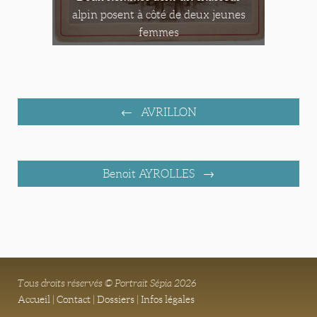
alpin posent à côté de deux jeunes
femmes
AVRILLON
Benoit AYROLLES
Tous droits réservés © Portrait Sépia 2026
Accueil
|
Contact
|
Dossiers
|
Infos légales