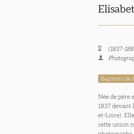
Elisab
(1837-188
Photograp
Bagnères-de-
Née de père 
1837 devant l
et-Loire). El
cette union n
photographe à