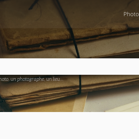
Photo
oto, un photographe, un lieu...