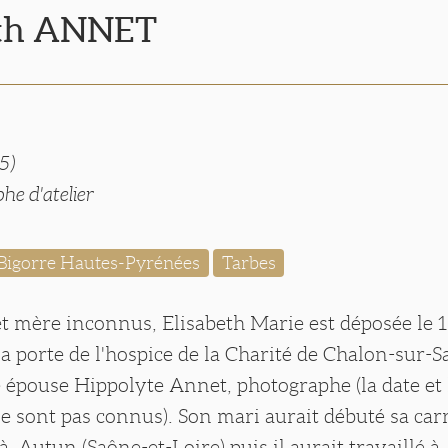
eth ANNET
5)
he d'atelier
Bigorre Hautes-Pyrénées
Tarbes
et mère inconnus, Elisabeth Marie est déposée le 
a porte de l'hospice de la Charité de Chalon-sur-
le épouse Hippolyte Annet, photographe (la date et 
e sont pas connus). Son mari aurait débuté sa car
 Autun (Saône-et-Loire) puis il aurait travaillé