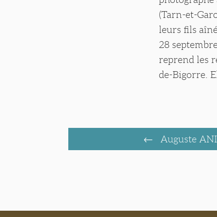
(Tarn-et-Garo
leurs fils aî
28 septembre
reprend les r
de-Bigorre. E
Auguste AN