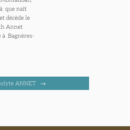
là que naît
et décède le
eth Annet
le à Bagnères-
polyte ANNET