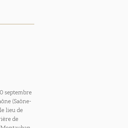
10 septembre
Saône (Saône-
le lieu de
rière de
 à Montauban,