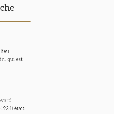
rche
llieu
in, qui est
evard
1924) était