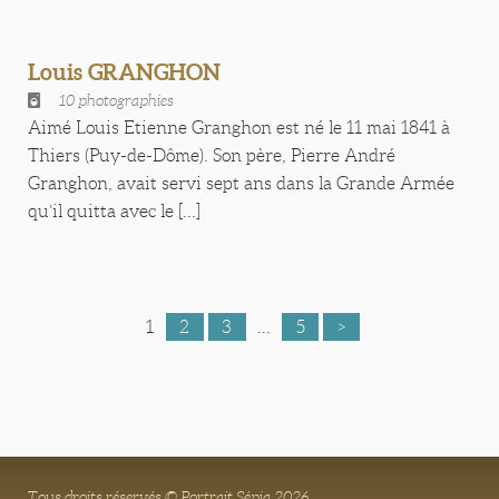
Louis GRANGHON
10 photographies
Aimé Louis Etienne Granghon est né le 11 mai 1841 à
Thiers (Puy-de-Dôme). Son père, Pierre André
Granghon, avait servi sept ans dans la Grande Armée
qu’il quitta avec le [...]
1
2
3
...
5
>
Tous droits réservés © Portrait Sépia 2026