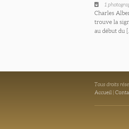
1 photogra
Charles Alber
trouve la sig
au début du [.
Tous droits rés
Accueil
|
Conta