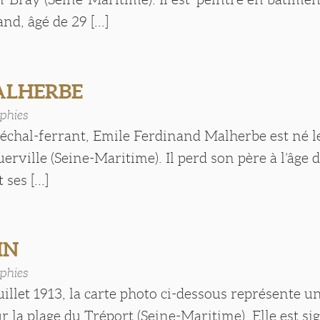
d, âgé de 29 [...]
ALHERBE
phies
échal-ferrant, Emile Ferdinand Malherbe est né l
erville (Seine-Maritime). Il perd son père à l’âge de
 ses [...]
IN
phies
uillet 1913, la carte photo ci-dessous représente 
ur la plage du Tréport (Seine-Maritime). Elle est si