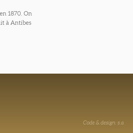
) en 1870. On
ait à Antibes
Code & design: s.a