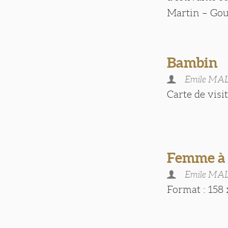
Martin – Gour
Bambin
Emile M
Carte de visite
Femme à 
Emile M
Format : 158 x