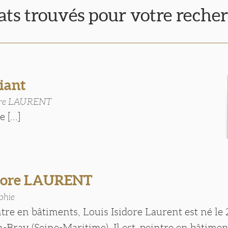
tats trouvés pour votre reche
ant
dore LAURENT
 [...]
idore LAURENT
phie
ntre en bâtiments, Louis Isidore Laurent est né le 
-Bray (Seine-Maritime). Il est peintre en bâtimen