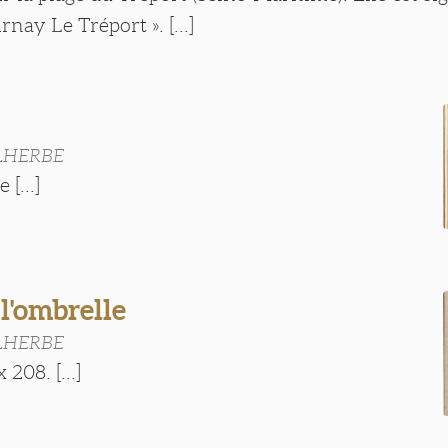
nay Le Tréport ». [...]
ALHERBE
 [...]
l'ombrelle
ALHERBE
 208. [...]