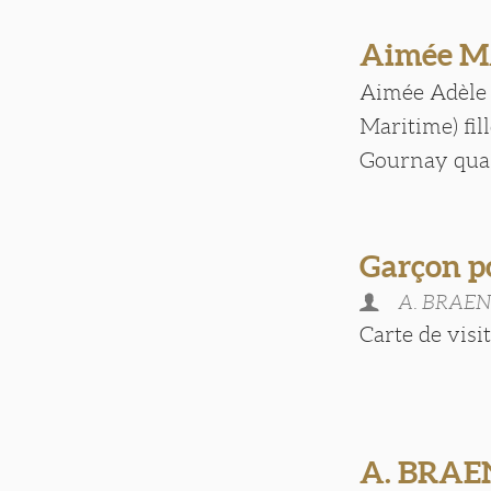
Aimée M
Aimée Adèle 
Maritime) fil
Gournay quand
Garçon p
A. BRAEN
Carte de visite
A. BRAE