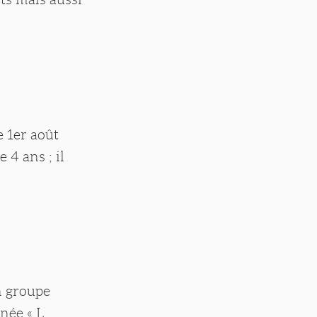
e 1er août
 4 ans ; il
un groupe
gnée « L.