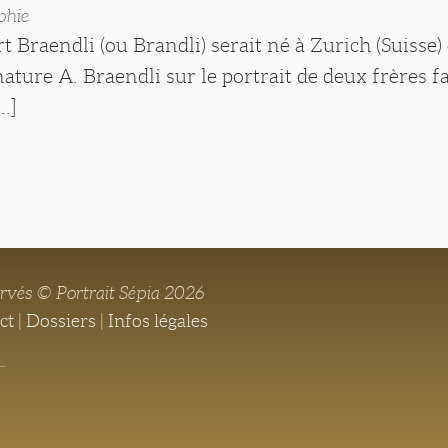
phie
t Braendli (ou Brandli) serait né à Zurich (Suisse
nature A. Braendli sur le portrait de deux frères f
..]
ervés © Portrait Sépia 2026
ct
|
Dossiers
|
Infos légales