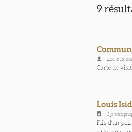
9 résul
Communi
Louis Isi
Carte de visite
Louis Is
1 photogra
Fils d’un pei
à Gournay-en