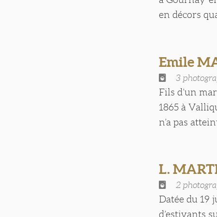
en décors quan
Emile M
3 photogra
Fils d’un mar
1865 à Valliqu
n’a pas atteint
L. MART
2 photogra
Datée du 19 j
d’estivants s