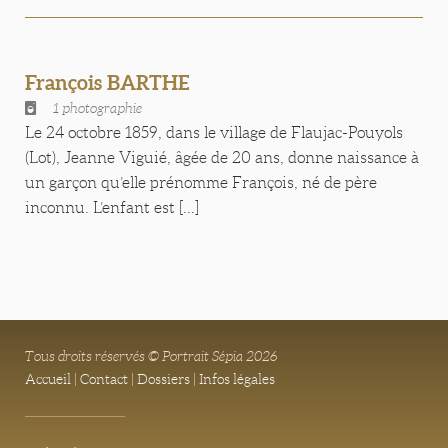
François BARTHE
1 photographie
Le 24 octobre 1859, dans le village de Flaujac-Pouyols
(Lot), Jeanne Viguié, âgée de 20 ans, donne naissance à
un garçon qu’elle prénomme François, né de père
inconnu. L’enfant est [...]
Tous droits réservés © Portrait Sépia 2026
Accueil
|
Contact
|
Dossiers
|
Infos légales