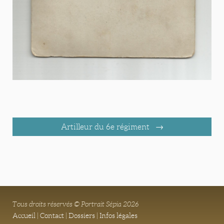
Artilleur du 6e régiment
Tous droits réservés © Portrait Sépia 2026
Accueil
|
Contact
|
Dossiers
|
Infos légales